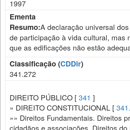
1997
Ementa
A declaração universal dos
Resumo:
de participação à vida cultural, mas
que as edificações não estão adequa
Classificação (
CDDir
)
341.272
DIREITO PÚBLICO [
341
]
» DIREITO CONSTITUCIONAL [
341
»» Direitos Fundamentais. Direitos p
cidadãos e associações. Direitos do