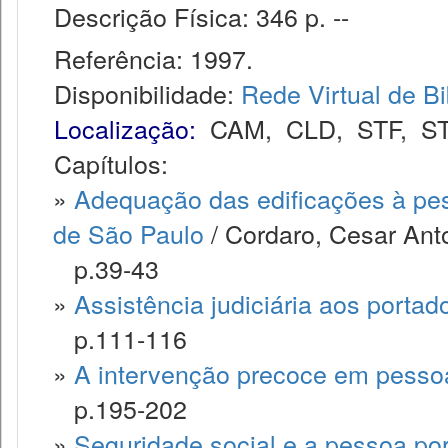
Descrição Física: 346 p. --
Referência: 1997.
Disponibilidade:
Rede Virtual de Bi
Localização:
CAM
,
CLD
,
STF
,
S
Capítulos:
»
Adequação das edificações à pes
de São Paulo
/ Cordaro, Cesar Ant
p.39-43
»
Assistência judiciária aos portad
p.111-116
»
A intervenção precoce em pessoa
p.195-202
»
Seguridade social e a pessoa por