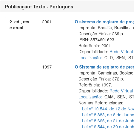
Publicação: Texto - Português
2. ed., rev.
2001
O sistema de registro de pre
e atual..
Imprenta: Brasília, Brasília Ju
Descrição Física: 269 p.
ISBN: 8574691623
Referência: 2001.
Disponibilidade:
Rede Virtual
Localização:
CLD
,
SEN
,
ST
1997
O Sistema de registro de pre
Imprenta: Campinas, Booksell
Descrição Física: 372 p.
Referência: 1997.
Disponibilidade:
Rede Virtual
Localização:
CAM
,
SEN
,
S
Normas Referenciadas:
Lei nº 10.544, de 12 de N
Lei nº 8.883, de 8 de Junh
Lei nº 8.666, de 21 de Jun
Lei nº 6.544, de 30 de Jun