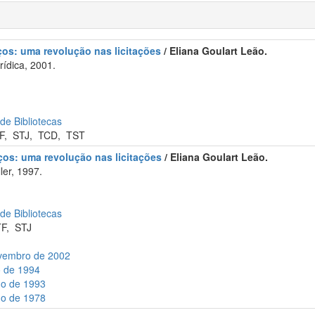
ços: uma revolução nas licitações
/ Eliana Goulart Leão.
rídica, 2001.
 de Bibliotecas
F
,
STJ
,
TCD
,
TST
ços: uma revolução nas licitações
/ Eliana Goulart Leão.
er, 1997.
 de Bibliotecas
TF
,
STJ
ovembro de 2002
o de 1994
ho de 1993
ho de 1978