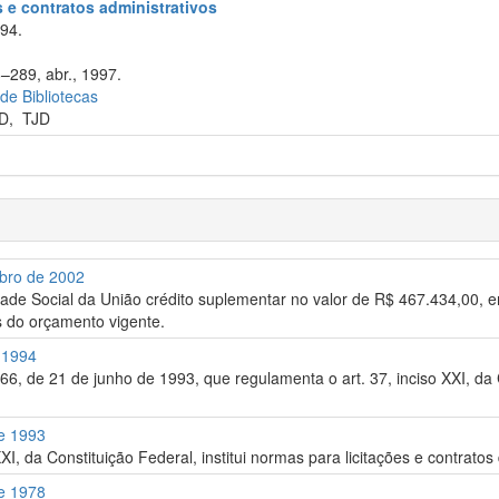
s e contratos administrativos
994.
6–289, abr., 1997.
 de Bibliotecas
D
,
TJD
mbro de 2002
e Social da União crédito suplementar no valor de R$ 467.434,00, em 
s do orçamento vigente.
e 1994
.666, de 21 de junho de 1993, que regulamenta o art. 37, inciso XXI, da 
de 1993
XI, da Constituição Federal, institui normas para licitações e contrato
de 1978