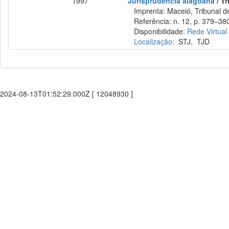
1997
Jurisprudência alagoana
/ Tr
Imprenta: Maceió, Tribunal de
Referência: n. 12, p. 379–380
Disponibilidade:
Rede Virtual
Localização:
STJ
,
TJD
2024-08-13T01:52:29.000Z [ 12048930 ]