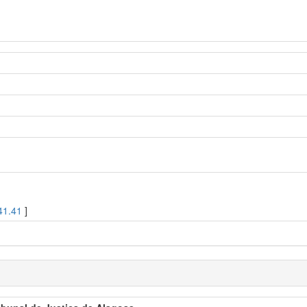
41.41
]