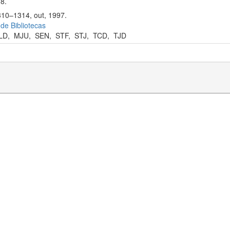
8.
310–1314, out, 1997.
 de Bibliotecas
LD
,
MJU
,
SEN
,
STF
,
STJ
,
TCD
,
TJD