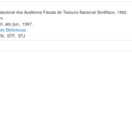
Nacional dos Auditores Fiscais do Tesouro Nacional Sindifisco, 1992.
cm
0, abr./jun., 1997.
 de Bibliotecas
EN
,
STF
,
STJ