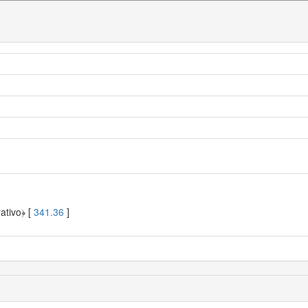
ativo﴿ [
341.36
]