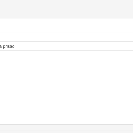
a prisão
]