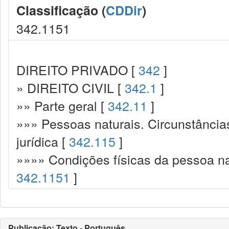
Classificação (
CDDir
)
342.1151
DIREITO PRIVADO [
342
]
» DIREITO CIVIL [
342.1
]
»» Parte geral [
342.11
]
»»» Pessoas naturais. Circunstância
jurídica [
342.115
]
»»»» Condições físicas da pessoa natu
342.1151
]
Publicação: Texto - Português