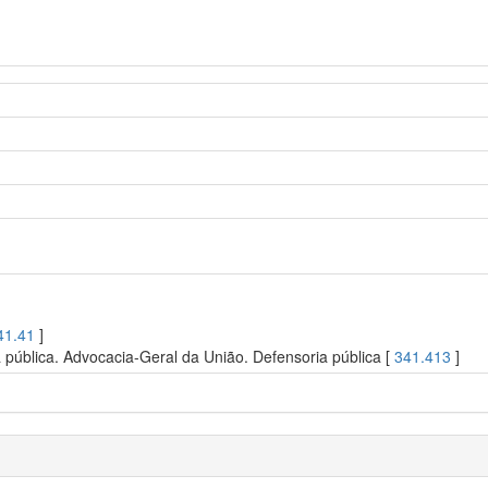
41.41
]
a pública. Advocacia-Geral da União. Defensoria pública [
341.413
]