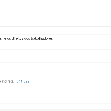
l e os direitos dos trabalhadores
 indireta [
341.322
]