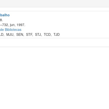
abalho
8.
9–732, jun, 1997.
 de Bibliotecas
LD
,
MJU
,
SEN
,
STF
,
STJ
,
TCD
,
TJD