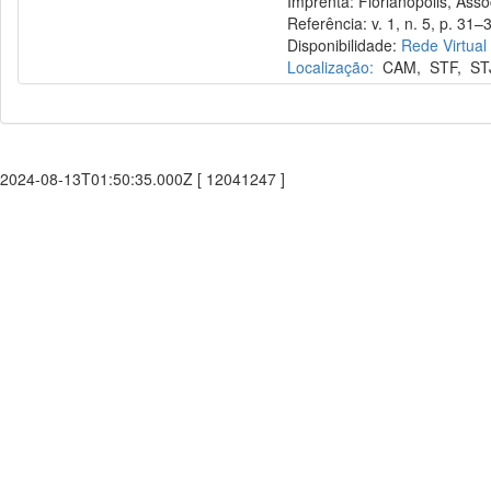
Imprenta: Florianópolis, Assoc
Referência: v. 1, n. 5, p. 31–3
Disponibilidade:
Rede Virtual
Localização:
CAM
,
STF
,
ST
2024-08-13T01:50:35.000Z [ 12041247 ]