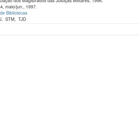
iação dos Magistrados das Justiças Militares, 1996.
4, maio/jun., 1997.
 de Bibliotecas
J
,
STM
,
TJD