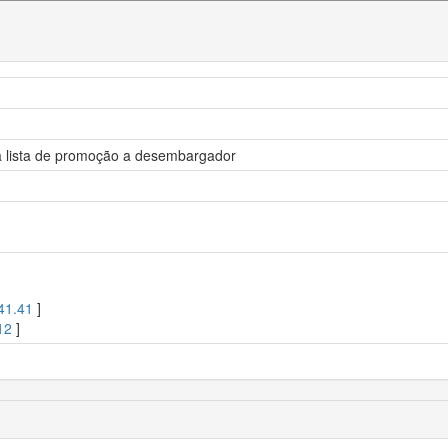
ar a lista de promoção a desembargador
41.41
]
12
]