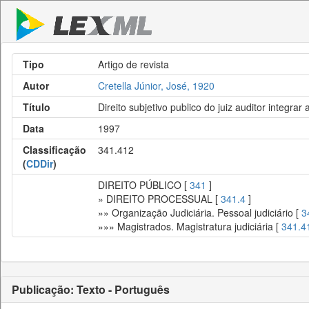
Tipo
Artigo de revista
Autor
Cretella Júnior, José, 1920
Título
Direito subjetivo publico do juiz auditor integr
Data
1997
Classificação
341.412
(
CDDir
)
DIREITO PÚBLICO [
341
]
» DIREITO PROCESSUAL [
341.4
]
»» Organização Judiciária. Pessoal judiciário [
3
»»» Magistrados. Magistratura judiciária [
341.4
Publicação: Texto - Português