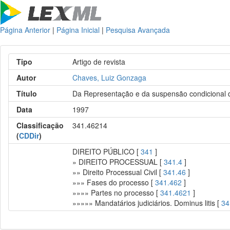
Página Anterior
|
Página Inicial
|
Pesquisa Avançada
Tipo
Artigo de revista
Autor
Chaves, Luiz Gonzaga
Título
Da Representação e da suspensão condicional 
Data
1997
Classificação
341.46214
(
CDDir
)
DIREITO PÚBLICO [
341
]
» DIREITO PROCESSUAL [
341.4
]
»» Direito Processual Civil [
341.46
]
»»» Fases do processo [
341.462
]
»»»» Partes no processo [
341.4621
]
»»»»» Mandatários judiciários. Dominus litis [
34