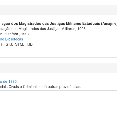
iação dos Magistrados das Justiças Militares Estaduais (Amajme
iação dos Magistrados das Justiças Militares, 1996.
5, mar./abr., 1997.
 de Bibliotecas
TF
,
STJ
,
STM
,
TJD
ro de 1995
iais Cíveis e Criminais e dá outras providências.