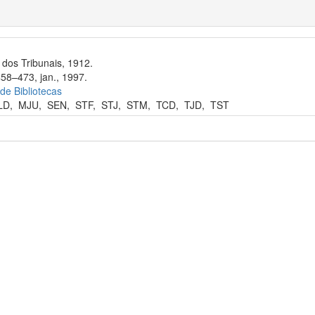
dos Tribunais, 1912.
458–473, jan., 1997.
 de Bibliotecas
LD
,
MJU
,
SEN
,
STF
,
STJ
,
STM
,
TCD
,
TJD
,
TST