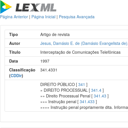
Página Anterior
|
Página Inicial
|
Pesquisa Avançada
Tipo
Artigo de revista
Autor
Jesus, Damásio E. de (Damásio Evangelista de)
Título
Interceptação de Comunicações Telefônicas
Data
1997
Classificação
341.4331
(
CDDir
)
DIREITO PÚBLICO [
341
]
» DIREITO PROCESSUAL [
341.4
]
»» Direito Processual Penal [
341.43
]
»»» Instrução penal [
341.433
]
»»»» Instrução penal propriamente dita. Inform