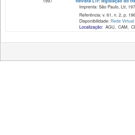
1997
Revista LTr: legislação do t
Imprenta: São Paulo, Ltr, 197
Referência: v. 61, n. 2, p. 19
Disponibilidade:
Rede Virtual
Localização:
AGU
,
CAM
,
C