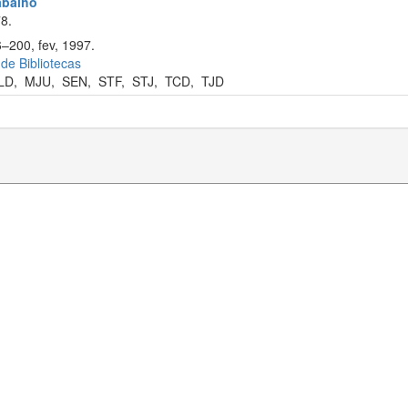
rabalho
8.
6–200, fev, 1997.
 de Bibliotecas
LD
,
MJU
,
SEN
,
STF
,
STJ
,
TCD
,
TJD