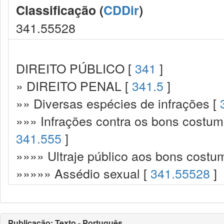
Classificação (
CDDir
)
341.55528
DIREITO PÚBLICO [
341
]
» DIREITO PENAL [
341.5
]
»» Diversas espécies de infrações [
»»» Infrações contra os bons costume
341.555
]
»»»» Ultraje público aos bons costu
»»»»» Assédio sexual [
341.55528
]
Publicação: Texto - Português