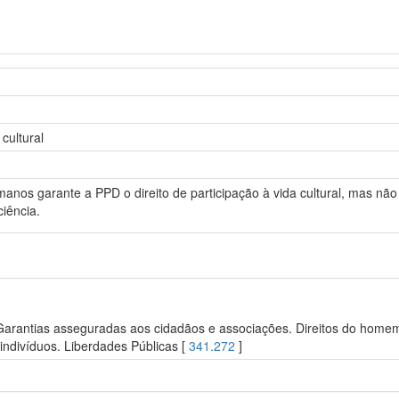
cultural
manos garante a PPD o direito de participação à vida cultural, mas não
iência.
 Garantias asseguradas aos cidadãos e associações. Direitos do homem.
ndivíduos. Liberdades Públicas [
341.272
]