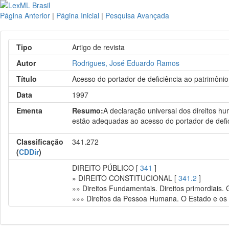
Página Anterior
|
Página Inicial
|
Pesquisa Avançada
Tipo
Artigo de revista
Autor
Rodrigues, José Eduardo Ramos
Título
Acesso do portador de deficiência ao patrimônio 
Data
1997
Ementa
Resumo:
A declaração universal dos direitos hu
estão adequadas ao acesso do portador de defic
Classificação
341.272
(
CDDir
)
DIREITO PÚBLICO [
341
]
» DIREITO CONSTITUCIONAL [
341.2
]
»» Direitos Fundamentais. Direitos primordiais.
»»» Direitos da Pessoa Humana. O Estado e os i