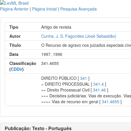
Página Anterior
|
Página Inicial
|
Pesquisa Avançada
Tipo
Artigo de revista
Autor
Cunha, J. S. Fagundes (José Sebastião)
Título
O Recurso de agravo nos juizados especiais cív
Data
1997, 1996
Classificação
341.4655
(
CDDir
)
DIREITO PÚBLICO [
341
]
» DIREITO PROCESSUAL [
341.4
]
»» Direito Processual Civil [
341.46
]
»»» Decisões judiciárias. Vias de execução. Via
»»»» Vias de recurso em geral [
341.4655
]
Publicação: Texto - Português