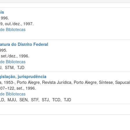
ais
1996.
9, out./dez., 1997.
 de Bibliotecas
atura do Distrito Federal
995.
set./dez., 1996.
 de Bibliotecas
J
,
STM
,
TJD
egislação, jurisprudência
, 1953-, Porto Alegre, Revista Jurídica, Porto Alegre, Síntese, Sapuca
107–122, set., 1996.
 de Bibliotecas
LD
,
MJU
,
SEN
,
STF
,
STJ
,
TCD
,
TJD