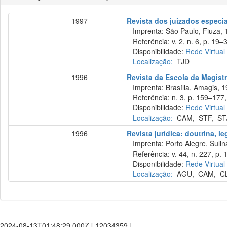
1997
Revista dos juizados especi
Imprenta: São Paulo, Fiuza, 
Referência: v. 2, n. 6, p. 19–3
Disponibilidade:
Rede Virtual
Localização:
TJD
1996
Revista da Escola da Magistr
Imprenta: Brasília, Amagis, 1
Referência: n. 3, p. 159–177, 
Disponibilidade:
Rede Virtual
Localização:
CAM
,
STF
,
ST
1996
Revista jurídica: doutrina, l
Imprenta: Porto Alegre, Sulina
Referência: v. 44, n. 227, p. 
Disponibilidade:
Rede Virtual
Localização:
AGU
,
CAM
,
C
2024-08-13T01:48:29.000Z [ 12034359 ]