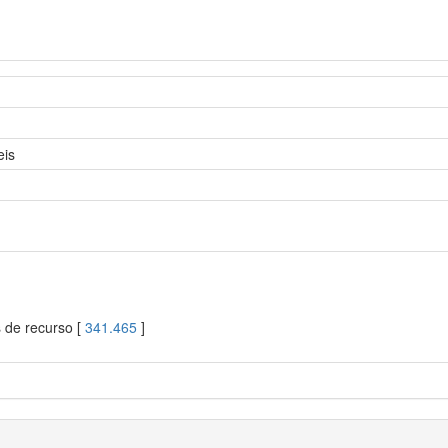
eis
s de recurso [
341.465
]