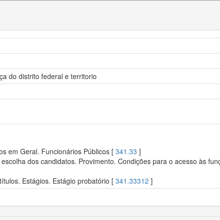
 do distrito federal e territorio
os em Geral. Funcionários Públicos [
341.33
]
 escolha dos candidatos. Provimento. Condições para o acesso às funçõ
tulos. Estágios. Estágio probatório [
341.33312
]