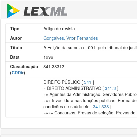
Tipo
Artigo de revista
Autor
Gonçalves, Vítor Fernandes
Título
A Edição da sumula n. 001, pelo tribunal de justiça
Data
1996
Classificação
341.33312
(
CDDir
)
DIREITO PÚBLICO [
341
]
» DIREITO ADMINISTRATIVO [
341.3
]
»» Agentes da Administração. Servidores Públic
»»» Investidura nas funções públicas. Forma de
condições de saúde etc [
341.333
]
»»»» Concursos. Provas de seleção. Provas de tí