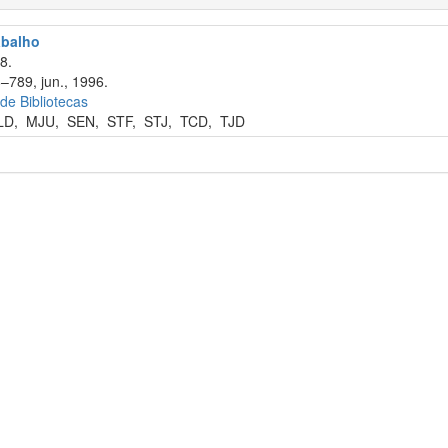
abalho
8.
–789, jun., 1996.
 de Bibliotecas
LD
,
MJU
,
SEN
,
STF
,
STJ
,
TCD
,
TJD