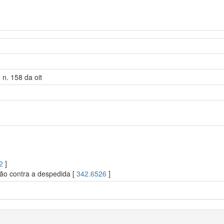
n. 158 da oit
2
]
ção contra a despedida [
342.6526
]