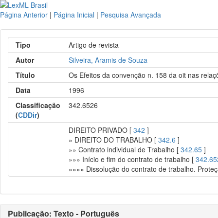
Página Anterior
|
Página Inicial
|
Pesquisa Avançada
Tipo
Artigo de revista
Autor
Silveira, Aramis de Souza
Título
Os Efeitos da convenção n. 158 da oit nas relaç
Data
1996
Classificação
342.6526
(
CDDir
)
DIREITO PRIVADO [
342
]
» DIREITO DO TRABALHO [
342.6
]
»» Contrato individual de Trabalho [
342.65
]
»»» Início e fim do contrato de trabalho [
342.65
»»»» Dissolução do contrato de trabalho. Prote
Publicação: Texto - Português