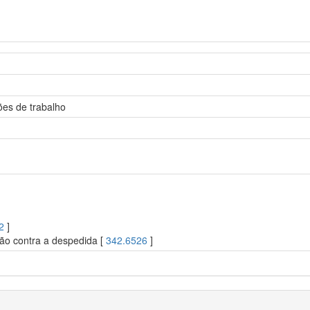
ões de trabalho
2
]
ção contra a despedida [
342.6526
]