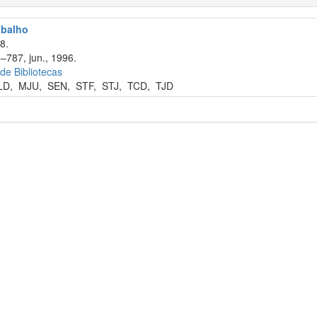
abalho
8.
–787, jun., 1996.
 de Bibliotecas
LD
,
MJU
,
SEN
,
STF
,
STJ
,
TCD
,
TJD