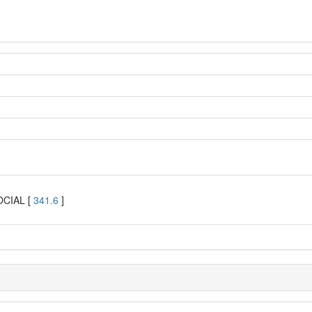
OCIAL [
341.6
]