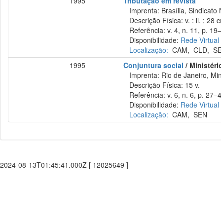
1995
Tributação em revista
Imprenta: Brasília, Sindicato 
Descrição Física: v. : il. ; 28 
Referência: v. 4, n. 11, p. 19–
Disponibilidade:
Rede Virtual
Localização:
CAM
,
CLD
,
S
1995
Conjuntura social
/ Ministéri
Imprenta: Rio de Janeiro, Mini
Descrição Física: 15 v.
Referência: v. 6, n. 6, p. 27–4
Disponibilidade:
Rede Virtual
Localização:
CAM
,
SEN
2024-08-13T01:45:41.000Z [ 12025649 ]