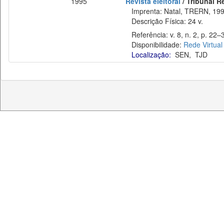
1995
Revista eleitoral
/ Tribunal R
Imprenta: Natal, TRERN, 199
Descrição Física: 24 v.
Referência: v. 8, n. 2, p. 22–3
Disponibilidade:
Rede Virtual
Localização:
SEN
,
TJD