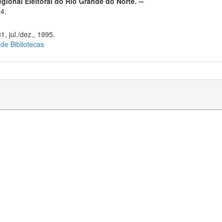
egional Eleitoral do Rio Grande do Norte. --
4.
1, jul./dez., 1995.
 de Bibliotecas