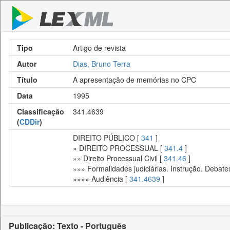
Tipo
Artigo de revista
Autor
Dias, Bruno Terra
Título
A apresentação de memórias no CPC
Data
1995
Classificação
341.4639
(
CDDir
)
DIREITO PÚBLICO [
341
]
» DIREITO PROCESSUAL [
341.4
]
»» Direito Processual Civil [
341.46
]
»»» Formalidades judiciárias. Instrução. Debate
»»»» Audiência [
341.4639
]
Publicação: Texto - Português