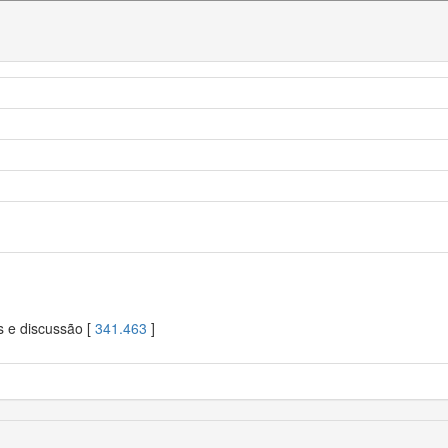
s e discussão [
341.463
]