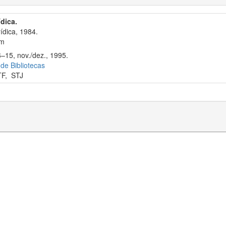
ídica.
ídica, 1984.
cm
6–15, nov./dez., 1995.
 de Bibliotecas
TF
,
STJ