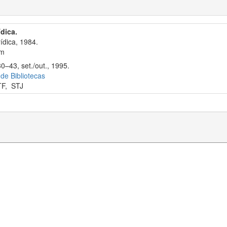
ídica.
ídica, 1984.
cm
0–43, set./out., 1995.
 de Bibliotecas
TF
,
STJ