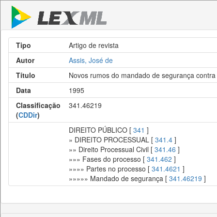
Tipo
Artigo de revista
Autor
Assis, José de
Título
Novos rumos do mandado de segurança contra at
Data
1995
Classificação
341.46219
(
CDDir
)
DIREITO PÚBLICO [
341
]
» DIREITO PROCESSUAL [
341.4
]
»» Direito Processual Civil [
341.46
]
»»» Fases do processo [
341.462
]
»»»» Partes no processo [
341.4621
]
»»»»» Mandado de segurança [
341.46219
]