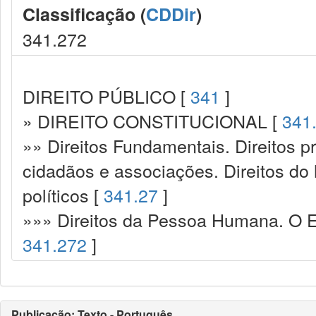
Classificação (
CDDir
)
341.272
DIREITO PÚBLICO [
341
]
» DIREITO CONSTITUCIONAL [
341
»» Direitos Fundamentais. Direitos p
cidadãos e associações. Direitos do
políticos [
341.27
]
»»» Direitos da Pessoa Humana. O Es
341.272
]
Publicação: Texto - Português