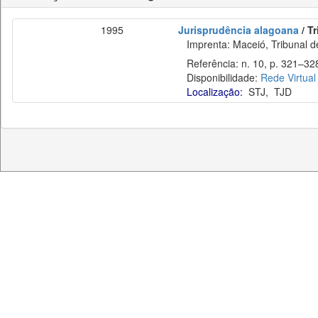
1995
Jurisprudência alagoana
/ T
Imprenta: Maceió, Tribunal de
Referência: n. 10, p. 321–32
Disponibilidade:
Rede Virtual
Localização:
STJ
,
TJD