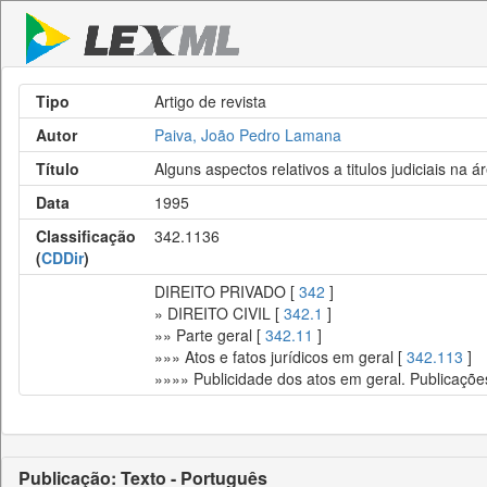
Tipo
Artigo de revista
Autor
Paiva, João Pedro Lamana
Título
Alguns aspectos relativos a titulos judiciais na ár
Data
1995
Classificação
342.1136
(
CDDir
)
DIREITO PRIVADO [
342
]
» DIREITO CIVIL [
342.1
]
»» Parte geral [
342.11
]
»»» Atos e fatos jurídicos em geral [
342.113
]
»»»» Publicidade dos atos em geral. Publicações
Publicação: Texto - Português