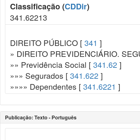
Classificação (
CDDir
)
341.62213
DIREITO PÚBLICO [
341
]
» DIREITO PREVIDENCIÁRIO. SEG
»» Previdência Social [
341.62
]
»»» Segurados [
341.622
]
»»»» Dependentes [
341.6221
]
Publicação: Texto - Português