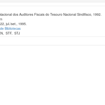
Nacional dos Auditores Fiscais do Tesouro Nacional Sindifisco, 1992.
cm
2, jul./set., 1995.
 de Bibliotecas
EN
,
STF
,
STJ