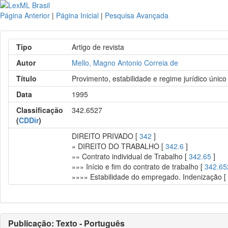
Página Anterior
|
Página Inicial
|
Pesquisa Avançada
Tipo
Artigo de revista
Autor
Mello, Magno Antonio Correia de
Título
Provimento, estabilidade e regime jurídico único
Data
1995
Classificação
342.6527
(
CDDir
)
DIREITO PRIVADO [
342
]
» DIREITO DO TRABALHO [
342.6
]
»» Contrato individual de Trabalho [
342.65
]
»»» Início e fim do contrato de trabalho [
342.65
»»»» Estabilidade do empregado. Indenização 
Publicação: Texto - Português