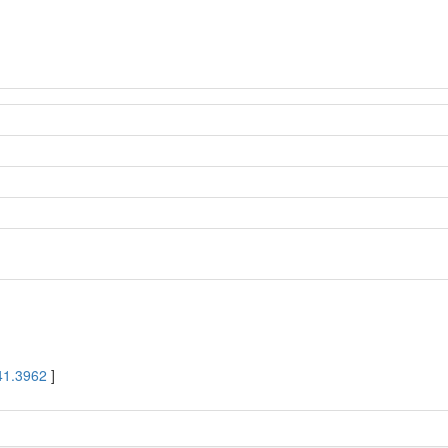
41.3962
]