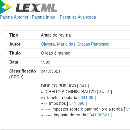
Página Anterior
|
Página Inicial
|
Pesquisa Avançada
Tipo
Artigo de revista
Autor
Oliveira, Maria das Graças Patrocinio
Título
O leão é manso
Data
1995
Classificação
341.39621
(
CDDir
)
DIREITO PÚBLICO [
341
]
» DIREITO ADMINISTRATIVO [
341.3
]
»» Direito Tributário [
341.39
]
»»» Impostos [
341.396
]
»»»» Impostos sobre o patrimônio e a renda [
3
»»»»» Imposto de renda [
341.39621
]