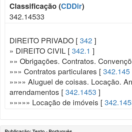
Classificação (
CDDir
)
342.14533
DIREITO PRIVADO [
342
]
» DIREITO CIVIL [
342.1
]
»» Obrigações. Contratos. Convençõ
»»» Contratos particulares [
342.145
»»»» Aluguel de coisas. Locação. A
arrendamentos [
342.1453
]
»»»»» Locação de imóveis [
342.145
Publicação: Texto - Português