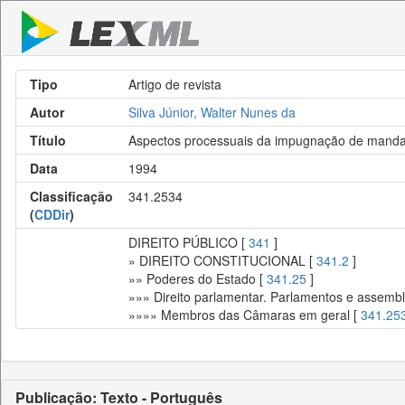
Tipo
Artigo de revista
Autor
Silva Júnior, Walter Nunes da
Título
Aspectos processuais da impugnação de mandat
Data
1994
Classificação
341.2534
(
CDDir
)
DIREITO PÚBLICO [
341
]
» DIREITO CONSTITUCIONAL [
341.2
]
»» Poderes do Estado [
341.25
]
»»» Direito parlamentar. Parlamentos e assembl
»»»» Membros das Câmaras em geral [
341.25
Publicação: Texto - Português