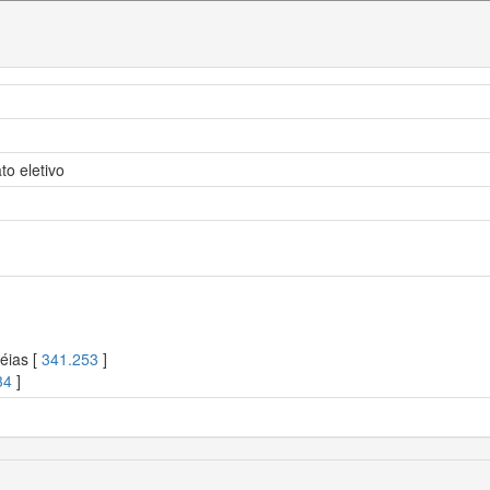
o eletivo
éias [
341.253
]
34
]