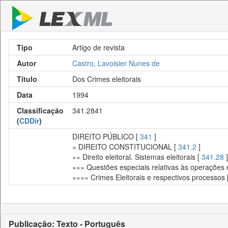
Tipo
Artigo de revista
Autor
Castro, Lavoisier Nunes de
Título
Dos Crimes eleitorais
Data
1994
Classificação
341.2841
(
CDDir
)
DIREITO PÚBLICO [
341
]
» DIREITO CONSTITUCIONAL [
341.2
]
»» Direito eleitoral. Sistemas eleitorais [
341.28
]
»»» Questões especiais relativas às operações e
»»»» Crimes Eleitorais e respectivos processos 
Publicação: Texto - Português