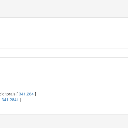
leitorais [
341.284
]
[
341.2841
]