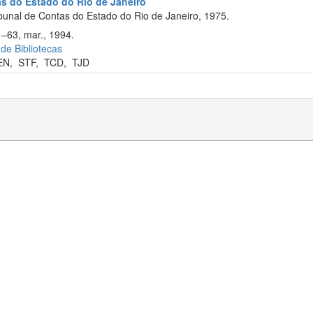
as do Estado do Rio de Janeiro
bunal de Contas do Estado do Rio de Janeiro, 1975.
1–63, mar., 1994.
 de Bibliotecas
EN
,
STF
,
TCD
,
TJD