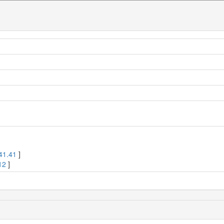
41.41
]
12
]