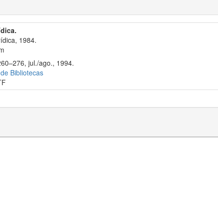
ídica.
ídica, 1984.
cm
60–276, jul./ago., 1994.
 de Bibliotecas
TF