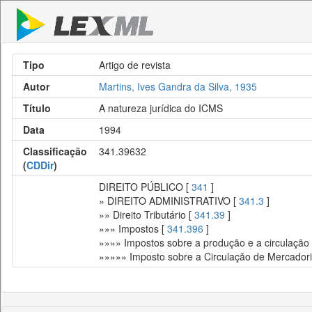
Tipo
Artigo de revista
Autor
Martins, Ives Gandra da Silva, 1935
Título
A natureza jurídica do ICMS
Data
1994
Classificação
341.39632
(
CDDir
)
DIREITO PÚBLICO [
341
]
» DIREITO ADMINISTRATIVO [
341.3
]
»» Direito Tributário [
341.39
]
»»» Impostos [
341.396
]
»»»» Impostos sobre a produção e a circulação
»»»»» Imposto sobre a Circulação de Mercadori