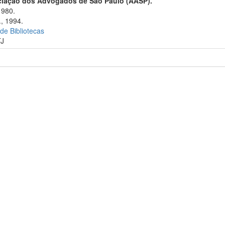
ciação dos Advogados de São Paulo (AASP).
1980.
., 1994.
 de Bibliotecas
TJ