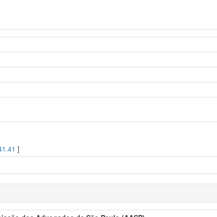
41.41
]