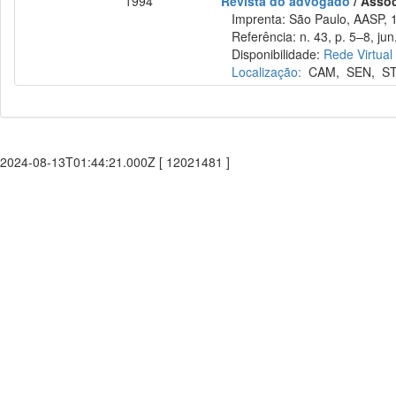
1994
Revista do advogado
/ Asso
Imprenta: São Paulo, AASP, 
Referência: n. 43, p. 5–8, jun
Disponibilidade:
Rede Virtual
Localização:
CAM
,
SEN
,
S
2024-08-13T01:44:21.000Z [ 12021481 ]