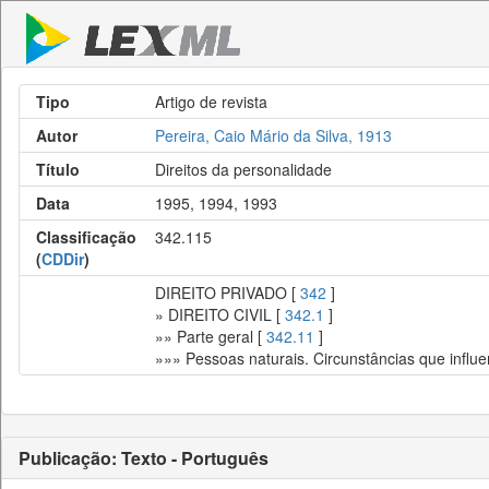
Tipo
Artigo de revista
Autor
Pereira, Caio Mário da Silva, 1913
Título
Direitos da personalidade
Data
1995, 1994, 1993
Classificação
342.115
(
CDDir
)
DIREITO PRIVADO [
342
]
» DIREITO CIVIL [
342.1
]
»» Parte geral [
342.11
]
»»» Pessoas naturais. Circunstâncias que influe
Publicação: Texto - Português