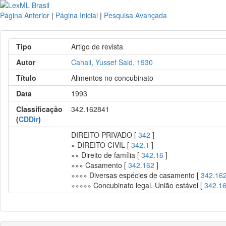
Página Anterior
|
Página Inicial
|
Pesquisa Avançada
Tipo
Artigo de revista
Autor
Cahali, Yussef Said, 1930
Título
Alimentos no concubinato
Data
1993
Classificação
342.162841
(
CDDir
)
DIREITO PRIVADO [
342
]
» DIREITO CIVIL [
342.1
]
»» Direito de família [
342.16
]
»»» Casamento [
342.162
]
»»»» Diversas espécies de casamento [
342.16
»»»»» Concubinato legal. União estável [
342.1