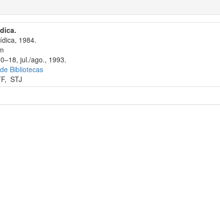
ídica.
ídica, 1984.
cm
0–18, jul./ago., 1993.
 de Bibliotecas
TF
,
STJ