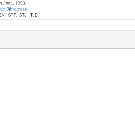
n./mar., 1993.
 de Bibliotecas
EN
,
STF
,
STJ
,
TJD