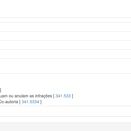
]
uam ou anulam as infrações [
341.533
]
Co-autoria [
341.5334
]