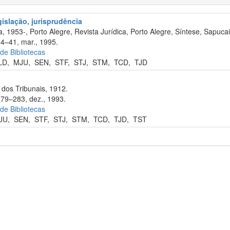
egislação, jurisprudência
, 1953-, Porto Alegre, Revista Jurídica, Porto Alegre, Síntese, Sapuca
34–41, mar., 1995.
 de Bibliotecas
LD
,
MJU
,
SEN
,
STF
,
STJ
,
STM
,
TCD
,
TJD
dos Tribunais, 1912.
279–283, dez., 1993.
 de Bibliotecas
JU
,
SEN
,
STF
,
STJ
,
STM
,
TCD
,
TJD
,
TST