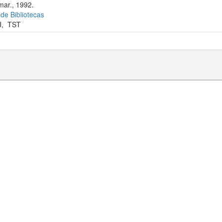
mar., 1992.
 de Bibliotecas
J
,
TST