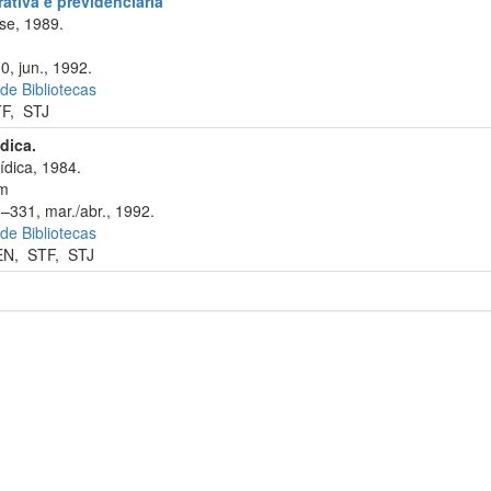
rativa e previdenciária
se, 1989.
0, jun., 1992.
 de Bibliotecas
TF
,
STJ
ídica.
ídica, 1984.
cm
6–331, mar./abr., 1992.
 de Bibliotecas
EN
,
STF
,
STJ