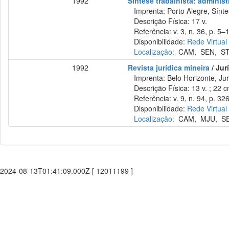
1992
Síntese trabalhista: administ
Imprenta: Porto Alegre, Sínte
Descrição Física: 17 v.
Referência: v. 3, n. 36, p. 5–1
Disponibilidade:
Rede Virtual
Localização:
CAM
,
SEN
,
S
1992
Revista jurídica mineira
/ Jur
Imprenta: Belo Horizonte, Jur
Descrição Física: 13 v. ; 22 
Referência: v. 9, n. 94, p. 32
Disponibilidade:
Rede Virtual
Localização:
CAM
,
MJU
,
S
2024-08-13T01:41:09.000Z [ 12011199 ]