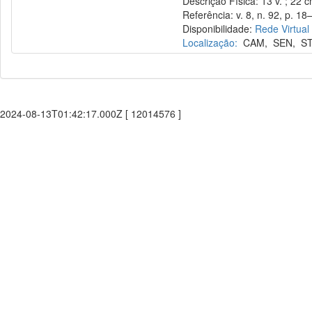
Descrição Física: 13 v. ; 22 
Referência: v. 8, n. 92, p. 18
Disponibilidade:
Rede Virtual
Localização:
CAM
,
SEN
,
S
2024-08-13T01:42:17.000Z [ 12014576 ]