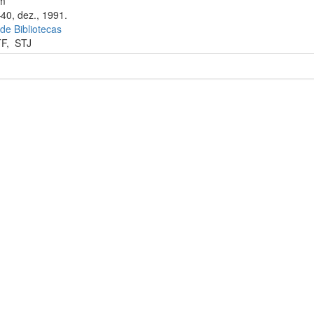
cm
–40, dez., 1991.
 de Bibliotecas
TF
,
STJ