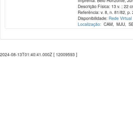
Imprenta: Belo Horizonte, Jur
Descrição Física: 13 v. ; 22 
Referência: v. 8, n. 81/82, p. 
Disponibilidade:
Rede Virtual
Localização:
CAM
,
MJU
,
S
2024-08-13T01:40:41.000Z [ 12009593 ]