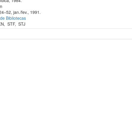
ídica, 1984.
cm
24–52, jan./fev., 1991.
 de Bibliotecas
EN
,
STF
,
STJ