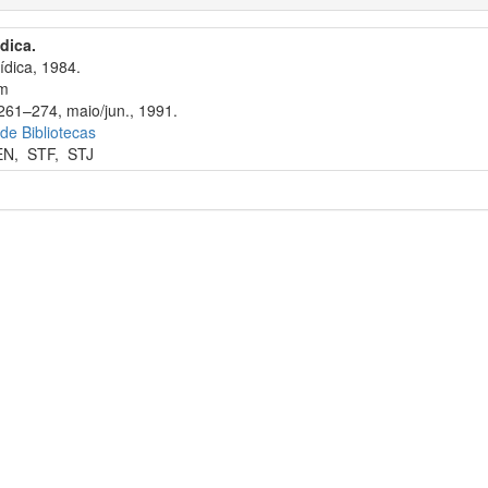
ídica.
ídica, 1984.
cm
 261–274, maio/jun., 1991.
 de Bibliotecas
EN
,
STF
,
STJ