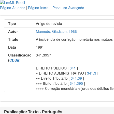
Página Anterior
|
Página Inicial
|
Pesquisa Avançada
Tipo
Artigo de revista
Autor
Mamede, Gladston, 1966
Título
A incidência de correção monetária nos mútuos 
Data
1991
Classificação
341.3957
(
CDDir
)
DIREITO PÚBLICO [
341
]
» DIREITO ADMINISTRATIVO [
341.3
]
»» Direito Tributário [
341.39
]
»»» Ilícito tributário [
341.395
]
»»»» Correção monetária e juros dos débitos fi
Publicação: Texto - Português