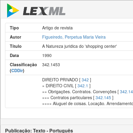
Tipo
Artigo de revista
Autor
Figueiredo, Perpetua Maria Vieira
Título
A Natureza juridica do 'shopping center'
Data
1990
Classificação
342.1453
(
CDDir
)
DIREITO PRIVADO [
342
]
» DIREITO CIVIL [
342.1
]
»» Obrigações. Contratos. Convenções [
342.14
»»» Contratos particulares [
342.145
]
»»»» Aluguel de coisas. Locação. Arrendament
Publicação: Texto - Português