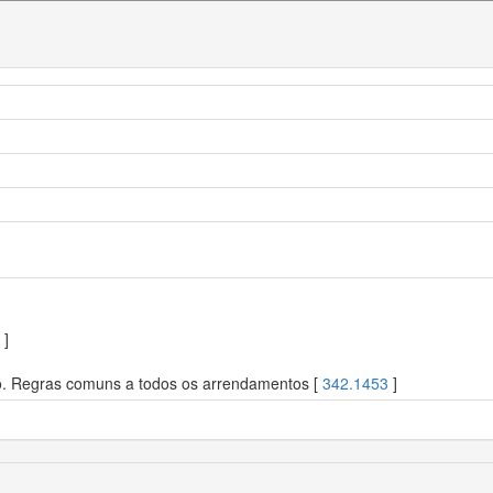
]
o. Regras comuns a todos os arrendamentos [
342.1453
]