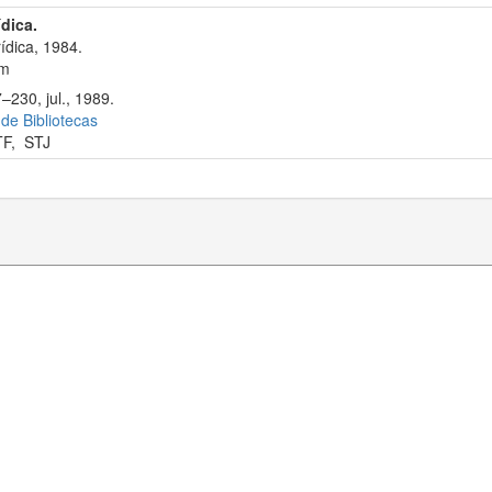
ídica.
ídica, 1984.
cm
–230, jul., 1989.
 de Bibliotecas
TF
,
STJ