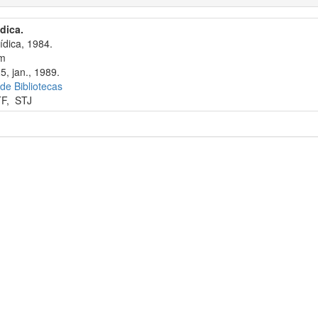
ídica.
ídica, 1984.
cm
5, jan., 1989.
 de Bibliotecas
TF
,
STJ