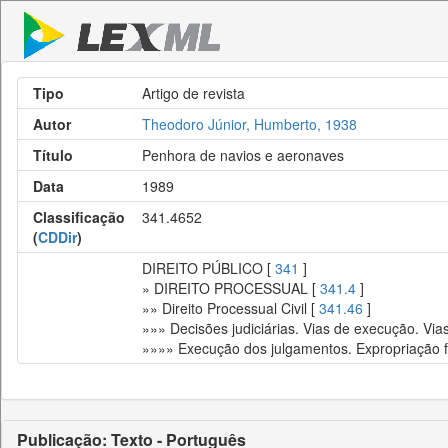
Tipo
Artigo de revista
Autor
Theodoro Júnior, Humberto, 1938
Título
Penhora de navios e aeronaves
Data
1989
Classificação
341.4652
(
CDDir
)
DIREITO PÚBLICO [
341
]
» DIREITO PROCESSUAL [
341.4
]
»» Direito Processual Civil [
341.46
]
»»» Decisões judiciárias. Vias de execução. Via
»»»» Execução dos julgamentos. Expropriação 
Publicação: Texto - Português