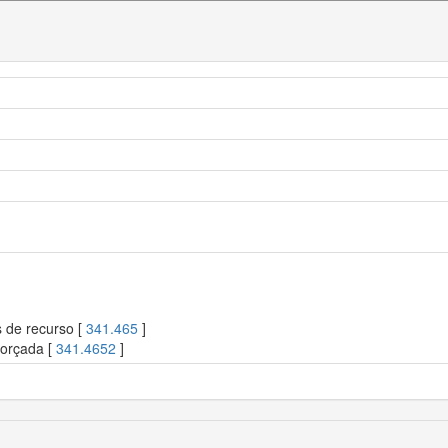
s de recurso [
341.465
]
forçada [
341.4652
]