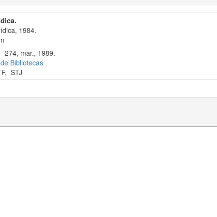
ídica.
ídica, 1984.
cm
1–274, mar., 1989.
 de Bibliotecas
TF
,
STJ